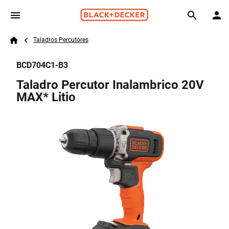
Skip to main content
Breadcrumb
Search
Taladros Percutores
Home
BCD704C1-B3
Taladro Percutor Inalambrico 20V
MAX* Litio