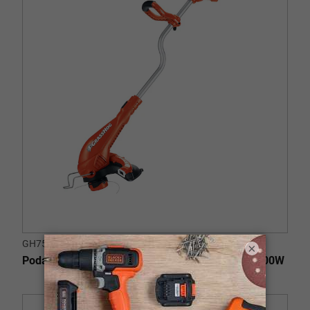
GH750-B3
×
Podadora / Bordeadora 35cm (14") de Ancho - 800W