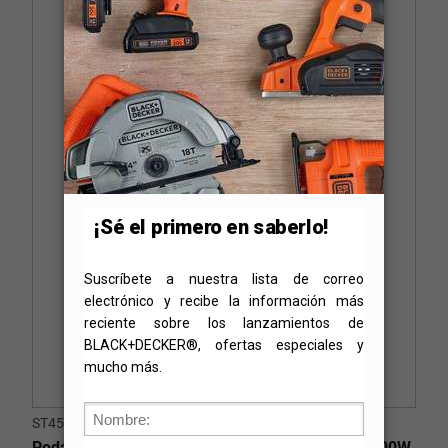
ST4500-B3
Podadora / Bordeadora 30cm (12") de Ancho - 400W