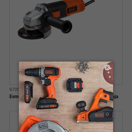
×
G720K-B3
Esmeriladora Angular 4-1/2" (115mm) 820W + Caja