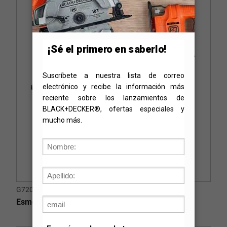
G720-B3
Esmeriladora Angular 4-1/2" (115mm) 820W