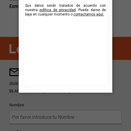
Esmeriladora Angular 4-1/2" (115mm) 650W
Mantente al día con
BLACK+DECKER®.
¡Suscríbete para recibir las novedades en productos
®
BLACK+DECKER
, promociones y más!
User Details
Nombre