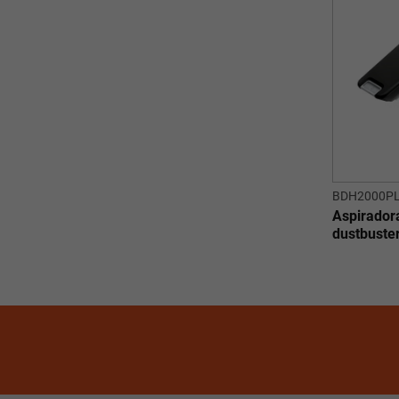
BDH2000P
Aspirador
dustbuste