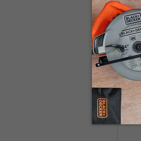
HLVA325JP
Dustbust
Aspirador
mascotas