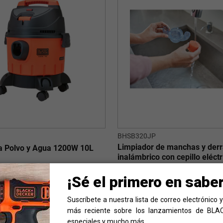
3
BHSB320JP
Limpiador de manchas y der
a Polvo y Agua 1200W 10L
inalámbrico con cepillo eléct
fregar