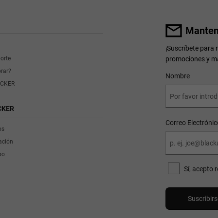
Manten
¡Suscríbete para
promociones y m
porte
rar?
User Details
Nombre
CKER
CKER
Correo Electrónic
os
ración
po
Sí, acepto 