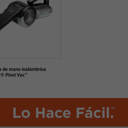
L
a de mano inalámbrica
r® Pivot Vac™