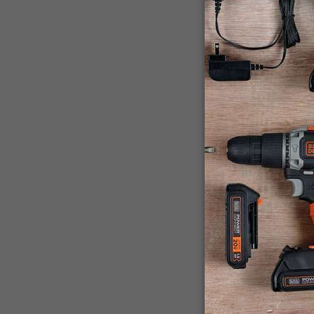
BCHV001D1
Aspirador
Dustbuste