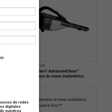
HLVA320J00
piradora
Dustbuster® AdvancedClean™
Aspiradora de mano inalámbrica