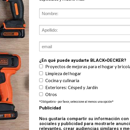
-B3
HNVC220BCZ01
 de mano inalámbrico
Dustbuster® QuickClean™ As
r de 20 V MAX
de mano inalámbrica