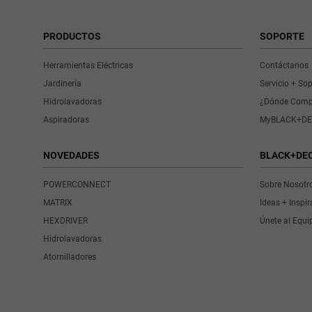
PRODUCTOS
SOPORTE
Herramientas Eléctricas
Contáctanos
Jardinería
Servicio + So
Hidrolavadoras
¿Dónde Comp
Aspiradoras
MyBLACK+DE
NOVEDADES
BLACK+DE
POWERCONNECT
Sobre Nosotr
MATRIX
Ideas + Inspi
HEXDRIVER
Únete al Equi
Hidrolavadoras
Atornilladores