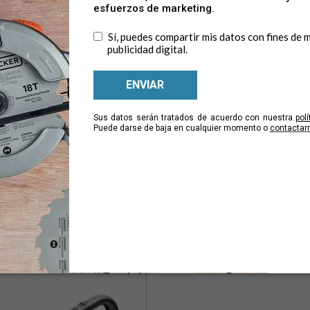
07
HLVA320J26
er® AdvancedClean™
Dustbuster® AdvancedClean
a de mano inalámbrica para
Aspiradora de mano inalámb