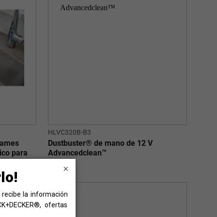
HLVC320B-B3
rames
Dustbuster® de mano de 12 V
rico para
Advancedclean™
×