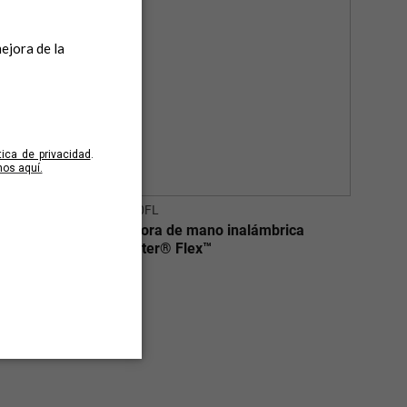
BDH2020FL
™
Aspiradora de mano inalámbrica
rica
dustbuster® Flex™