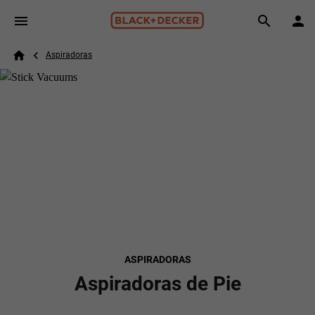
Skip to main content
Breadcrumb
Search
Aspiradoras
Home
ASPIRADORAS
Aspiradoras de Pie