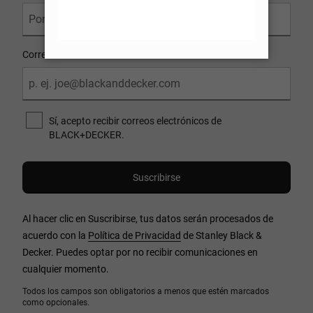
Correo Electrónico
Sí, acepto recibir correos electrónicos de
BLACK+DECKER.
Al hacer clic en Suscribirse, tus datos serán procesados de
acuerdo con la
Política de Privacidad
de Stanley Black &
Decker. Puedes optar por no recibir comunicaciones en
cualquier momento.
Todos los campos son obligatorios a menos que estén marcados
como opcionales.