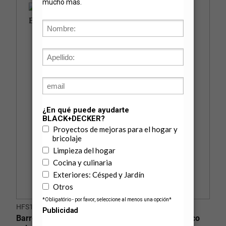
HFS115J10
Barredora de piso eléctrica de 50 minutos - Blanco