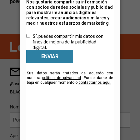
polvo
Mantente al día con
BLACK+DECKER®.
¡Suscríbete para recibir las novedades en productos
®
BLACK+DECKER
, promociones y más!
User Details
Nombre
Apellido